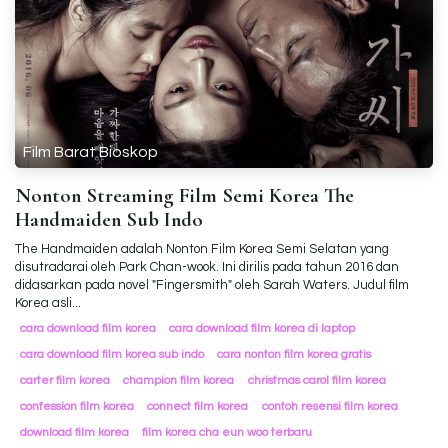
Film Barat Bioskop
Nonton Streaming Film Semi Korea The
Handmaiden Sub Indo
The Handmaiden adalah Nonton Film Korea Semi Selatan yang
disutradarai oleh Park Chan-wook. Ini dirilis pada tahun 2016 dan
didasarkan pada novel "Fingersmith" oleh Sarah Waters. Judul film
Korea asli...
cara download film korea
cara download film korea di laptop
cara download film korea sub indo
cara nonton film korea gratis
carter film korea
champion film korea
christmas carol film korea
confession film korea
connect film korea
contoh resensi film korea
download film korea
film korea cha eun woo terbaru