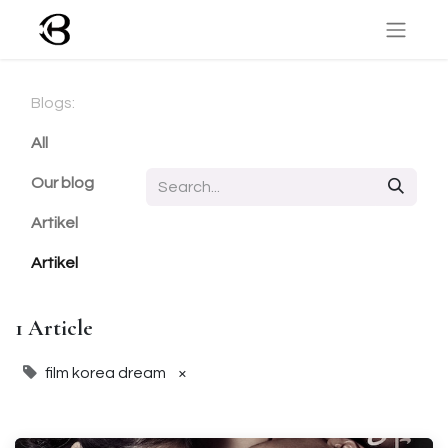
Blogs:
All
Our blog
Artikel
Artikel
1 Article
film korea dream
×